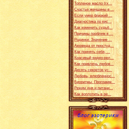
Топленое масло (гх...
Счастье женщины в ...
Если умер близкий ...
Диагностика по кис...
Как изменить судьб...
Причины проблем в ...
Родинки. Значение ...
Аюрведа от простуд...
Как принять себя, ...
Красивый видео-рел...
Как привлечь любов...
Десять секретов ус...
Любовь, влюбленнос...
Биоритмы. Программ...
Режим дня и питани...
Как воплотить в ре...