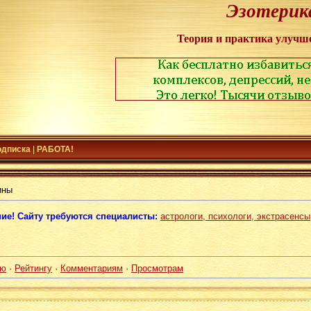
Эзотерик
Теория и практика улучш
одписка
|
РАБОТА!
ины
ие! Сайту требуются специалисты:
астрологи, психологи, экстрасенсы
ию
·
Рейтингу
·
Комментариям
·
Просмотрам