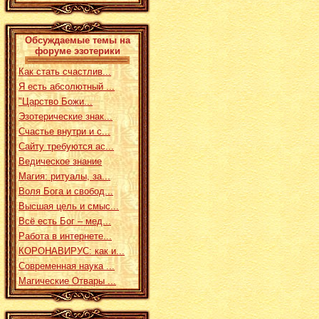
Обсуждаемые темы на
форуме эзотерики
Как стать счастлив...
Я есть абсолютный ...
"Царство Божи...
Эзотерические знак...
Счастье внутри и с...
Сайту требуются ас...
Ведическое знание
Магия: ритуалы, за...
Воля Бога и свобод...
Высшая цель и смыс...
Всё есть Бог – мед...
Работа в интернете...
КОРОНАВИРУС: как и...
Современная наука ...
Магические Отвары ...