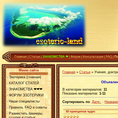
Главная
|
Статьи
|
ЗНАКОМСТВА ❤
|
Форум
|
Консультации
|
FAQ
|
П
Меню сайта
Главная
»
Статьи
» Учения, доктр
Эзотерика (главная)
Объявлен
КАТАЛОГ СТАТЕЙ
ЗНАКОМСТВА ❤❤❤
В категории материалов
:
11
Показано материалов
:
1-11
ФОРУМ ЭЗОТЕРИКИ
Наши специалисты
Сортировать по
:
Дате
·
Назван
Правила, FAQ и советы
50 принципов чудес
Разместить баннеры,
ссылки и статьи