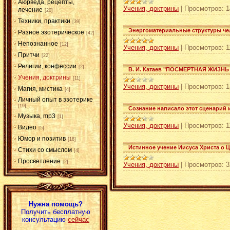
Аюрведа, рецепты,
Учения, доктрины
|
Просмотров:
1
лечение
[20]
Техники, практики
[39]
Энергоматериальные структуры чел
Разное эзотерическое
[42]
Непознанное
[12]
Учения, доктрины
|
Просмотров:
1
Притчи
[22]
Религии, конфессии
[2]
В. И. Катаев "ПОСМЕРТНАЯ ЖИЗНЬ 
Учения, доктрины
[11]
Учения, доктрины
|
Просмотров:
1
Магия, мистика
[4]
Личный опыт в эзотерике
[19]
Сознание написало этот сценарий 
Музыка, mp3
[1]
Учения, доктрины
|
Просмотров:
1
Видео
[5]
Юмор и позитив
[18]
Истинное учение Иисуса Христа о Ц
Стихи со смыслом
[4]
Просветление
[2]
Учения, доктрины
|
Просмотров:
3
Нужна помощь?
Получить бесплатную
консультацию
сейчас