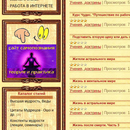
Учения, доктрины
|
Просмотров:
5
РАБОТА В ИНТЕРНЕТЕ
Курс Чудес. "Путешествие по рабоч
Учения, доктрины
|
Просмотров:
7
Подставить вторую щеку или дать 
Учения, доктрины
|
Просмотров:
8
Жители астрального мира
Учения, доктрины
|
Просмотров:
1
Жизнь в ментальном мире
Учения, доктрины
|
Просмотров:
1
Каталог статей
Высшая мудрость, Веды
Жизнь в астральном мире
[32]
Цитаты Мудрецов - Ошо и
Учения, доктрины
|
Просмотров:
1
др.
[20]
Конспекты мудрости
(лекции, семинары)
Жизнь после смерти. Часть 3
[15]