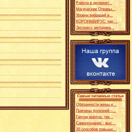
Работа в интернет...
Магические Отвары...
Уровни вибраций и...
КОРОНАВИРУС: как ...
Экспресс методика...
Самые читаемые статьи
Обязанности жены и...
Причины болезней –...
Гаятри мантра: тек...
Самопознание - выс...
20 способов повыше...