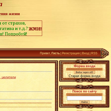
а
ения жизни
Привет,
Гость
|
Регистрация
|
Вход
|
RSS
Форма входа
Войти через uID
Старая форма входа
, целители
Поиск по сайту