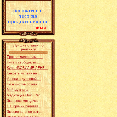
Лучшие статьи по
рейтингу
Просветлился сам –...
Путь к свободе: вс...
Курс ИЗОБИЛИЕ ДЕНЕ...
Секреты успеха на ...
Успехи в духовной ...
Ты – чистое сознан...
Мой мужчина
Медитация Ошо: Рас...
Экспресс методика ...
100 причин радоват...
Эмоциональное выго...