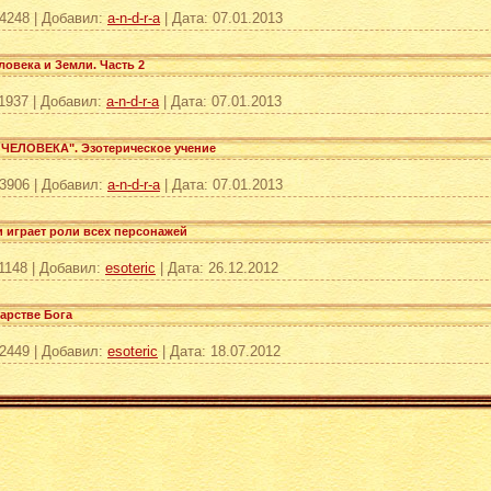
4248
|
Добавил:
a-n-d-r-a
|
Дата:
07.01.2013
овека и Земли. Часть 2
1937
|
Добавил:
a-n-d-r-a
|
Дата:
07.01.2013
ЧЕЛОВЕКА". Эзотерическое учение
3906
|
Добавил:
a-n-d-r-a
|
Дата:
07.01.2013
и играет роли всех персонажей
1148
|
Добавил:
esoteric
|
Дата:
26.12.2012
арстве Бога
2449
|
Добавил:
esoteric
|
Дата:
18.07.2012