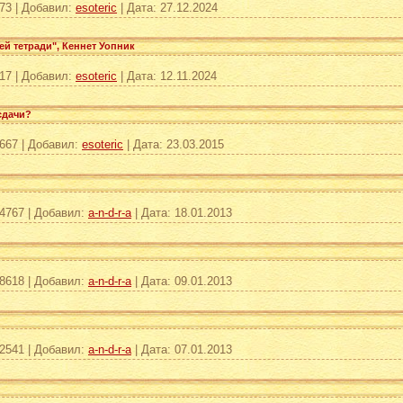
73
|
Добавил:
esoteric
|
Дата:
27.12.2024
ей тетради", Кеннет Уопник
17
|
Добавил:
esoteric
|
Дата:
12.11.2024
сдачи?
667
|
Добавил:
esoteric
|
Дата:
23.03.2015
4767
|
Добавил:
a-n-d-r-a
|
Дата:
18.01.2013
8618
|
Добавил:
a-n-d-r-a
|
Дата:
09.01.2013
2541
|
Добавил:
a-n-d-r-a
|
Дата:
07.01.2013