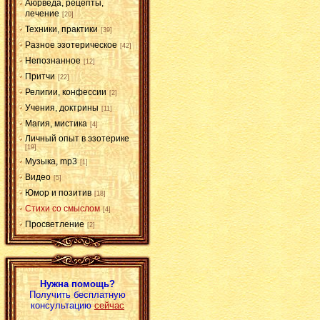
Аюрведа, рецепты,
лечение
[20]
Техники, практики
[39]
Разное эзотерическое
[42]
Непознанное
[12]
Притчи
[22]
Религии, конфессии
[2]
Учения, доктрины
[11]
Магия, мистика
[4]
Личный опыт в эзотерике
[19]
Музыка, mp3
[1]
Видео
[5]
Юмор и позитив
[18]
Стихи со смыслом
[4]
Просветление
[2]
Нужна помощь?
Получить бесплатную
консультацию
сейчас