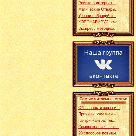
Работа в интернет...
Магические Отвары...
Уровни вибраций и...
КОРОНАВИРУС: как ...
Экспресс методика...
Самые читаемые статьи
Обязанности жены и...
Причины болезней –...
Гаятри мантра: тек...
Самопознание - выс...
20 способов повыше...