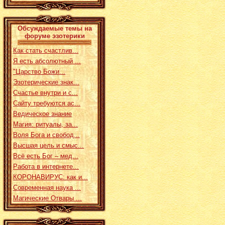
Обсуждаемые темы на
форуме эзотерики
Как стать счастлив...
Я есть абсолютный ...
"Царство Божи...
Эзотерические знак...
Счастье внутри и с...
Сайту требуются ас...
Ведическое знание
Магия: ритуалы, за...
Воля Бога и свобод...
Высшая цель и смыс...
Всё есть Бог – мед...
Работа в интернете...
КОРОНАВИРУС: как и...
Современная наука ...
Магические Отвары ...