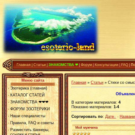
Главная
|
Статьи
|
ЗНАКОМСТВА ❤
|
Форум
|
Консультации
|
FAQ
|
П
Меню сайта
Главная
»
Статьи
» Стихи со смы
Эзотерика (главная)
Объявлен
КАТАЛОГ СТАТЕЙ
ЗНАКОМСТВА ❤❤❤
В категории материалов
:
4
Показано материалов
:
1-4
ФОРУМ ЭЗОТЕРИКИ
Наши специалисты
Сортировать по
:
Дате
·
Назван
Правила, FAQ и советы
Мой мужчина
Разместить баннеры,
ссылки и статьи