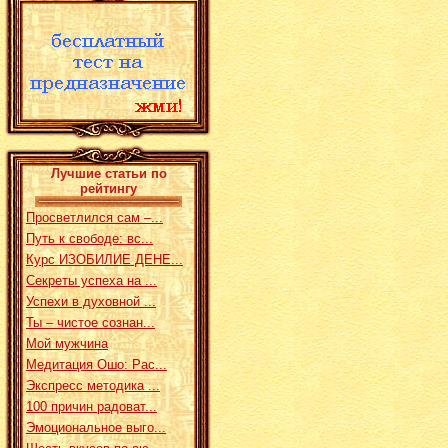
Лучшие статьи по
рейтингу
Просветлился сам –...
Путь к свободе: вс...
Курс ИЗОБИЛИЕ ДЕНЕ...
Секреты успеха на ...
Успехи в духовной ...
Ты – чистое сознан...
Мой мужчина
Медитация Ошо: Рас...
Экспресс методика ...
100 причин радоват...
Эмоциональное выго...