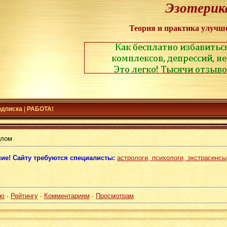
Эзотерик
Теория и практика улучш
одписка
|
РАБОТА!
слом
ие! Сайту требуются специалисты:
астрологи, психологи, экстрасенсы
ию
·
Рейтингу
·
Комментариям
·
Просмотрам