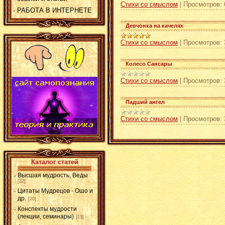
Стихи со смыслом
|
Просмотров:
РАБОТА В ИНТЕРНЕТЕ
Девчонка на качелях
Стихи со смыслом
|
Просмотров:
Колесо Сансары
Стихи со смыслом
|
Просмотров:
Падший ангел
Стихи со смыслом
|
Просмотров:
Каталог статей
Высшая мудрость, Веды
[32]
Цитаты Мудрецов - Ошо и
др.
[20]
Конспекты мудрости
(лекции, семинары)
[15]