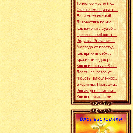
Топленое масло (гх...
Счастье женщины в ...
Если умер близкий ...
Диагностика по кис...
Как изменить судьб...
Причины проблем в ...
Родинки. Значение ...
Аюрведа от простуд...
Как принять себя, ...
Красивый видео-рел...
Как привлечь любов...
Десять секретов ус...
Любовь, влюбленнос...
Биоритмы. Программ...
Режим дня и питани...
Как воплотить в ре...