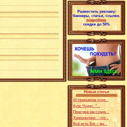
Разместить рекламу:
баннеры, статьи, ссылки,
подробнее
.
скидки до 50%
Новые статьи
50 принципов чуде...
Курс Чудес. "...
Практика рассозда...
Хоопонопоно – что...
Всё есть Бог – ме...