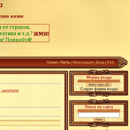
а
ения жизни
Привет,
Гость
|
Регистрация
|
Вход
|
RSS
Форма входа
Войти через uID
Старая форма входа
, целители
Поиск по сайту