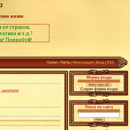
а
ения жизни
Привет,
Гость
|
Регистрация
|
Вход
|
RSS
Форма входа
Войти через uID
Старая форма входа
, целители
Поиск по сайту