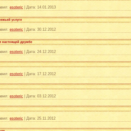
авил:
esoteric
|
Дата:
14.01.2013
вежьей услуге
авил:
esoteric
|
Дата:
30.12.2012
и настоящей дружбе
авил:
esoteric
|
Дата:
24.12.2012
)
авил:
esoteric
|
Дата:
17.12.2012
авил:
esoteric
|
Дата:
03.12.2012
авил:
esoteric
|
Дата:
25.11.2012
оде