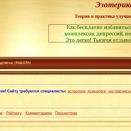
Эзотерик
Теория и практика улучш
одписка
|
РАБОТА!
ие! Сайту требуются специалисты:
астрологи, психологи, экстрасенсы
ию
·
Рейтингу
·
Комментариям
·
Просмотрам