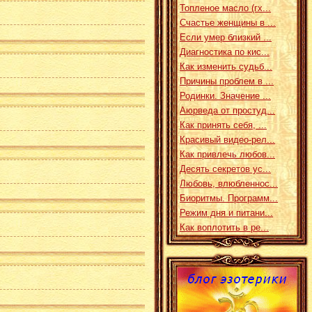
Топленое масло (гх...
Счастье женщины в ...
Если умер близкий ...
Диагностика по кис...
Как изменить судьб...
Причины проблем в ...
Родинки. Значение ...
Аюрведа от простуд...
Как принять себя, ...
Красивый видео-рел...
Как привлечь любов...
Десять секретов ус...
Любовь, влюбленнос...
Биоритмы. Программ...
Режим дня и питани...
Как воплотить в ре...