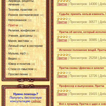
Аюрведа, рецепты,
Притчи
|
Просмотров:
14300
|
Доб
лечение
[20]
Техники, практики
[39]
Судьба: принять нельзя изменить.
Разное эзотерическое
[42]
Непознанное
[12]
Притчи
|
Просмотров:
30577
|
Доб
Притчи
[22]
Религии, конфессии
[2]
Притча об ангеле, который исполн
Учения, доктрины
[11]
Притчи
|
Просмотров:
30985
|
Доб
Магия, мистика
[4]
Личный опыт в эзотерике
[19]
Истинное положение вещей. Притча
Музыка, mp3
[1]
Притчи
|
Просмотров:
25258
|
Доб
Видео
[5]
Юмор и позитив
[18]
Притча-сказка «Девочка и качели»
Стихи со смыслом
[4]
Просветление
[2]
Притчи
|
Просмотров:
12726
|
Доб
Профессор и выпускники. Притча
Притчи
|
Просмотров:
15415
|
Доб
Нужна помощь?
Получить бесплатную
консультацию
сейчас
Всё к лучшему. Притча о царе и со