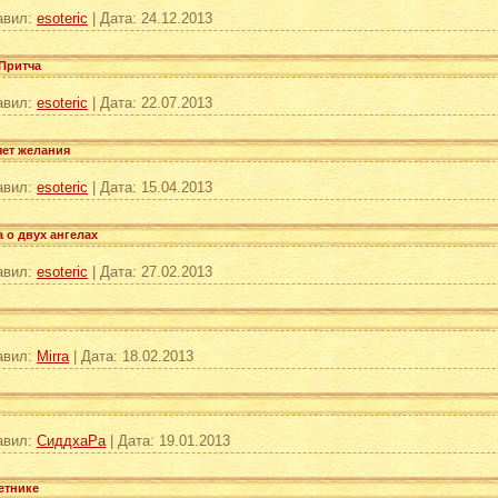
авил:
esoteric
|
Дата:
24.12.2013
 Притча
авил:
esoteric
|
Дата:
22.07.2013
яет желания
авил:
esoteric
|
Дата:
15.04.2013
 о двух ангелах
авил:
esoteric
|
Дата:
27.02.2013
авил:
Mirra
|
Дата:
18.02.2013
авил:
СиддхаРа
|
Дата:
19.01.2013
ветнике