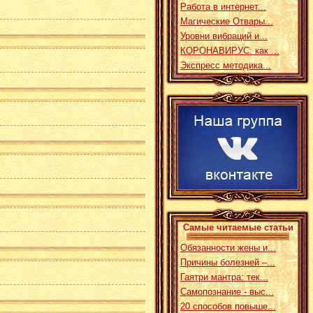
Работа в интернет...
Магические Отвары...
Уровни вибраций и...
КОРОНАВИРУС: как ...
Экспресс методика...
Самые читаемые статьи
Обязанности жены и...
Причины болезней –...
Гаятри мантра: тек...
Самопознание - выс...
20 способов повыше...