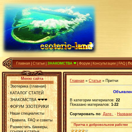
Главная
|
Статьи
|
ЗНАКОМСТВА ❤
|
Форум
|
Консультации
|
FAQ
|
П
Меню сайта
Главная
»
Статьи
» Притчи
Эзотерика (главная)
Объявлен
КАТАЛОГ СТАТЕЙ
ЗНАКОМСТВА ❤❤❤
В категории материалов
:
22
Показано материалов
:
1-22
ФОРУМ ЭЗОТЕРИКИ
Наши специалисты
Сортировать по
:
Дате
·
Назван
Правила, FAQ и советы
Притча о добровольном рабстве
Разместить баннеры,
ссылки и статьи