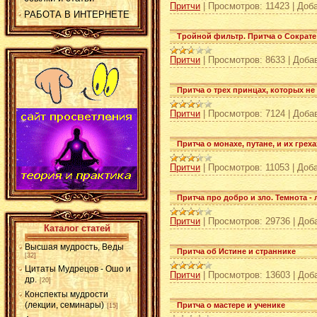
Притчи
|
Просмотров:
11423
|
Доба
РАБОТА В ИНТЕРНЕТЕ
Тройной фильтр. Притча о Сократе
Притчи
|
Просмотров:
8633
|
Доба
Притча о трех принцах, которых не
Притчи
|
Просмотров:
7124
|
Доба
Притча о монахе, путане, и их греха
Притчи
|
Просмотров:
11053
|
Доба
Притча про добро и зло. Темнота - 
Притчи
|
Просмотров:
29736
|
Доб
Каталог статей
Высшая мудрость, Веды
Притча об Истине и страннике
[32]
Цитаты Мудрецов - Ошо и
Притчи
|
Просмотров:
13603
|
Доб
др.
[20]
Конспекты мудрости
(лекции, семинары)
Притча о мастере и ученике
[15]