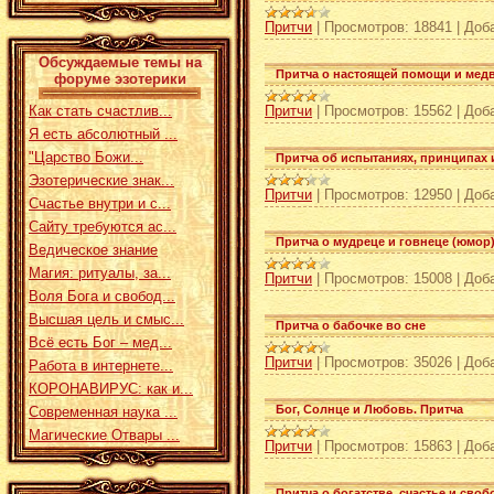
Притчи
|
Просмотров:
18841
|
Доб
Обсуждаемые темы на
Притча о настоящей помощи и мед
форуме эзотерики
Притчи
|
Просмотров:
15562
|
Доб
Как стать счастлив...
Я есть абсолютный ...
"Царство Божи...
Притча об испытаниях, принципах 
Эзотерические знак...
Притчи
|
Просмотров:
12950
|
Доб
Счастье внутри и с...
Сайту требуются ас...
Притча о мудреце и говнеце (юмор
Ведическое знание
Магия: ритуалы, за...
Притчи
|
Просмотров:
15008
|
Доб
Воля Бога и свобод...
Высшая цель и смыс...
Притча о бабочке во сне
Всё есть Бог – мед...
Притчи
|
Просмотров:
35026
|
Доб
Работа в интернете...
КОРОНАВИРУС: как и...
Бог, Солнце и Любовь. Притча
Современная наука ...
Магические Отвары ...
Притчи
|
Просмотров:
15863
|
Доб
Притча о богатстве, счастье и своб