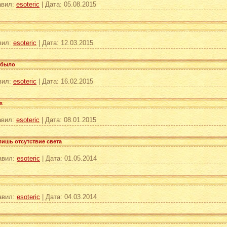
вил:
esoteric
|
Дата:
05.08.2015
вил:
esoteric
|
Дата:
12.03.2015
 было
вил:
esoteric
|
Дата:
16.02.2015
х
вил:
esoteric
|
Дата:
08.01.2015
лишь отсутствие света
авил:
esoteric
|
Дата:
01.05.2014
авил:
esoteric
|
Дата:
04.03.2014