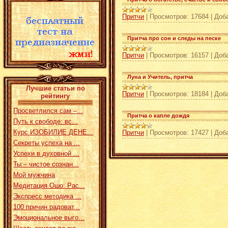
Притчи
|
Просмотров:
17684
|
Доб
Притча про сон и следы на песке
Притчи
|
Просмотров:
16157
|
Доб
Луна и Учитель, притча
Лучшие статьи по
Притчи
|
Просмотров:
18184
|
Доб
рейтингу
Просветлился сам –...
Притча о капле дождя
Путь к свободе: вс...
Курс ИЗОБИЛИЕ ДЕНЕ...
Притчи
|
Просмотров:
17427
|
Доб
Секреты успеха на ...
Успехи в духовной ...
Ты – чистое сознан...
Мой мужчина
Медитация Ошо: Рас...
Экспресс методика ...
100 причин радоват...
Эмоциональное выго...