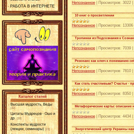
Непознанное
|
Просмотров:
3022
РАБОТА В ИНТЕРНЕТЕ
10 книг о просветлении
Непознанное
|
Просмотров:
13306
Тропинки из Подсознания к Сознан
Непознанное
|
Просмотров:
7039
Резонанс как ключ к пониманию се
Непознанное
|
Просмотров:
7810
Как стать счастливым? Счастье - п
Непознанное
|
Просмотров:
8350
Каталог статей
Высшая мудрость, Веды
Метафорические карты: описание 
[32]
Цитаты Мудрецов - Ошо и
Непознанное
|
Просмотров:
4434
др.
[20]
Конспекты мудрости
(лекции, семинары)
Энергетический центр Украины на
[15]