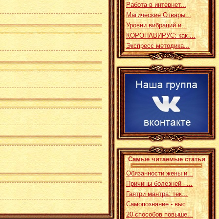
Работа в интернет...
Магические Отвары...
Уровни вибраций и...
КОРОНАВИРУС: как ...
Экспресс методика...
Самые читаемые статьи
Обязанности жены и...
Причины болезней –...
Гаятри мантра: тек...
Самопознание - выс...
20 способов повыше...