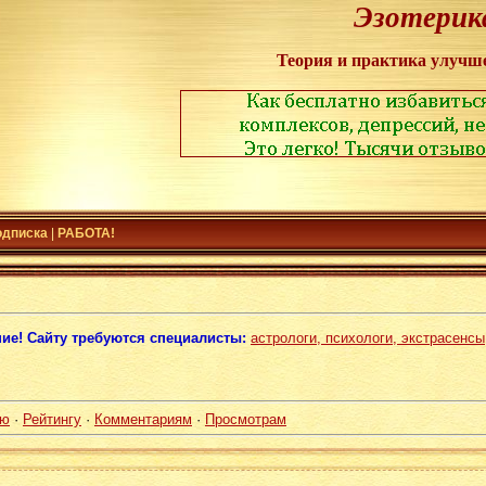
Эзотерик
Теория и практика улучш
одписка
|
РАБОТА!
ие! Сайту требуются специалисты:
астрологи, психологи, экстрасенсы
ию
·
Рейтингу
·
Комментариям
·
Просмотрам