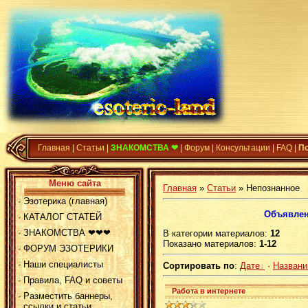
Главная
|
Статьи
|
ЗНАКОМСТВА ❤
|
Форум
|
Консультации
|
FAQ
|
П
Меню сайта
Главная
»
Статьи
» Непознанное
Эзотерика (главная)
Объявлен
КАТАЛОГ СТАТЕЙ
ЗНАКОМСТВА ❤❤❤
В категории материалов
:
12
Показано материалов
:
1-12
ФОРУМ ЭЗОТЕРИКИ
Наши специалисты
Сортировать по
:
Дате
·
Назван
Правила, FAQ и советы
Работа в интернете
Разместить баннеры,
ссылки и статьи