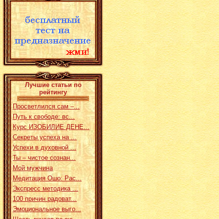
Лучшие статьи по
рейтингу
Просветлился сам –...
Путь к свободе: вс...
Курс ИЗОБИЛИЕ ДЕНЕ...
Секреты успеха на ...
Успехи в духовной ...
Ты – чистое сознан...
Мой мужчина
Медитация Ошо: Рас...
Экспресс методика ...
100 причин радоват...
Эмоциональное выго...