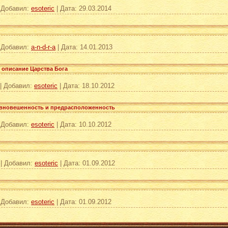
|
Добавил:
esoteric
|
Дата:
29.03.2014
|
Добавил:
a-n-d-r-a
|
Дата:
14.01.2013
 описание Царства Бога
|
Добавил:
esoteric
|
Дата:
18.10.2012
равновешенность и предрасположенность
|
Добавил:
esoteric
|
Дата:
10.10.2012
|
Добавил:
esoteric
|
Дата:
01.09.2012
|
Добавил:
esoteric
|
Дата:
01.09.2012