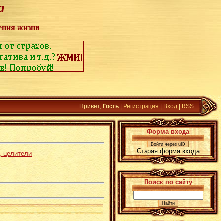
а
ения жизни
Привет,
Гость
|
Регистрация
|
Вход
|
RSS
Форма входа
Войти через uID
Старая форма входа
, целители
Поиск по сайту