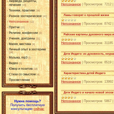
Аюрведа, рецепты,
Непознанное
|
Просмотров:
7212
лечение
[20]
Техники, практики
[39]
Ламы говорят о прошлой жизни
Разное эзотерическое
[42]
Непознанное
[12]
Непознанное
|
Просмотров:
8742
Притчи
[22]
Религии, конфессии
[2]
Райские картины духовного мира и
Учения, доктрины
[11]
Непознанное
|
Просмотров:
31185
Магия, мистика
[4]
Личный опыт в эзотерике
[19]
Дети Индиго: их духовность, неу
Музыка, mp3
[1]
Непознанное
|
Просмотров:
8519
Видео
[5]
Юмор и позитив
[18]
Характеристика детей Индиго
Стихи со смыслом
[4]
Просветление
[2]
Непознанное
|
Просмотров:
13992
Дети Индиго и начало новой эпохи
Непознанное
|
Просмотров:
5867
Нужна помощь?
Получить бесплатную
консультацию
сейчас