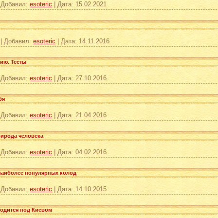
|
Добавил:
esoteric
|
Дата:
15.02.2021
|
Добавил:
esoteric
|
Дата:
14.11.2016
ию. Тесты
|
Добавил:
esoteric
|
Дата:
27.10.2016
бя
|
Добавил:
esoteric
|
Дата:
21.04.2016
рирода человека
|
Добавил:
esoteric
|
Дата:
04.02.2016
наиболее популярных колод
|
Добавил:
esoteric
|
Дата:
14.10.2015
ходится под Киевом