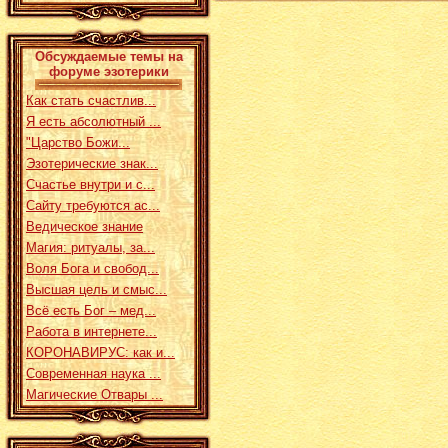
Обсуждаемые темы на
форуме эзотерики
Как стать счастлив...
Я есть абсолютный ...
"Царство Божи...
Эзотерические знак...
Счастье внутри и с...
Сайту требуются ас...
Ведическое знание
Магия: ритуалы, за...
Воля Бога и свобод...
Высшая цель и смыс...
Всё есть Бог – мед...
Работа в интернете...
КОРОНАВИРУС: как и...
Современная наука ...
Магические Отвары ...