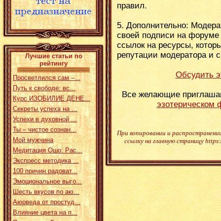
правил.
5. Дополнительно: Модера
своей подписи на форуме
ссылок на ресурсы, котор
репутации модератора и сай
Лучшие статьи по
рейтингу
Обсудить э
Просветлился сам –...
Путь к свободе: вс...
Все желающие приглашаю
Курс ИЗОБИЛИЕ ДЕНЕ...
эзотерическом 
Секреты успеха на ...
Успехи в духовной ...
Ты – чистое сознан...
При копировании и распространени
Мой мужчина
ссылку на главную страницу https:
Медитация Ошо: Рас...
Экспресс методика ...
100 причин радоват...
Эмоциональное выго...
Шесть вкусов по аю...
Аюрведа от простуд...
Влияние цвета на п...