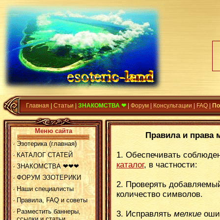
Главная
|
Статьи
|
ЗНАКОМСТВА ❤
|
Форум
|
Консультации
|
FAQ
|
По
Меню сайта
Правила и права 
Эзотерика (главная)
1. Обеспечивать соблюде
КАТАЛОГ СТАТЕЙ
каталог
, в частности:
ЗНАКОМСТВА ❤❤❤
ФОРУМ ЭЗОТЕРИКИ
2. Проверять добавляемый
Наши специалисты
количество символов.
Правила, FAQ и советы
Разместить баннеры,
3. Исправлять
мелкие
ошиб
ссылки и статьи