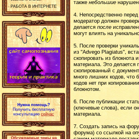
также
небольшие
нарушен
РАБОТА В ИНТЕРНЕТЕ
4. Непосредственно перед
модератор должен провери
делается
после
исправлени
могут влиять на уникально
5. После проверки уникаль
из "Advego Plagiatus", вст
скопировать из блокнота 
материала. Это делается п
скопированный с документ
много лишних кодов, что 
кодов нет при копировани
блокнотом.
6. После публикации стать
Нужна помощь?
(ключевые слова), если о
Получить бесплатную
материала.
консультацию
сейчас
7. Создать запись на фор
форума) со ссылкой на оп
Обсуждаемые темы на
самом материале поставит