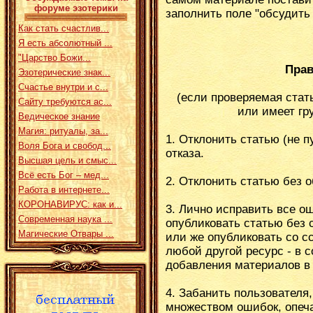
форуме эзотерики
заполнить поле "обсудить
Как стать счастлив...
Я есть абсолютный ...
"Царство Божи...
Прав
Эзотерические знак...
Счастье внутри и с...
(если проверяемая стат
Сайту требуются ас...
или имеет гр
Ведическое знание
Магия: ритуалы, за...
1. Отклонить статью (не п
Воля Бога и свобод...
отказа.
Высшая цель и смыс...
Всё есть Бог – мед...
2. Отклонить статью без 
Работа в интернете...
КОРОНАВИРУС: как и...
3. Лично исправить все о
Современная наука ...
опубликовать статью без с
Магические Отвары ...
или же опубликовать со с
любой другой ресурс - в 
добавления материалов в 
4. Забанить пользователя,
множеством ошибок, опеч