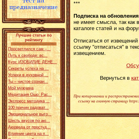
***
Подписка на обновления
не имеет смысла, так как
каталоге статей и на фору
Лучшие статьи по
рейтингу
Отписаться от извещений 
ссылку "отписаться" в тек
Просветлился сам –...
извещением.
Путь к свободе: вс...
Курс ИЗОБИЛИЕ ДЕНЕ...
Обсу
Секреты успеха на ...
Успехи в духовной ...
Вернуться в
кат
Ты – чистое сознан...
Мой мужчина
Медитация Ошо: Рас...
При копировании и распространени
Экспресс методика ...
ссылку на главную страницу https:
100 причин радоват...
Эмоциональное выго...
Шесть вкусов по аю...
Аюрведа от простуд...
Влияние цвета на п...