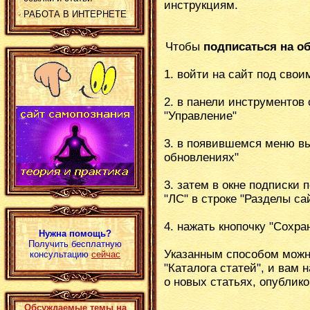
инструкциям.
РАБОТА В ИНТЕРНЕТЕ
Чтобы
подписаться на об
1. войти на сайт под свои
2. в панели инструментов 
"Управление"
3. в появившемся меню в
обновлениях"
3. затем в окне подписки п
"ЛС" в строке "Разделы сай
4. нажать кнопочку "Сохра
Нужна помощь?
Получить бесплатную
Указанным способом можн
консультацию
сейчас
"Каталога статей", и вам
о новых статьях, опублико
Обсуждаемые темы на