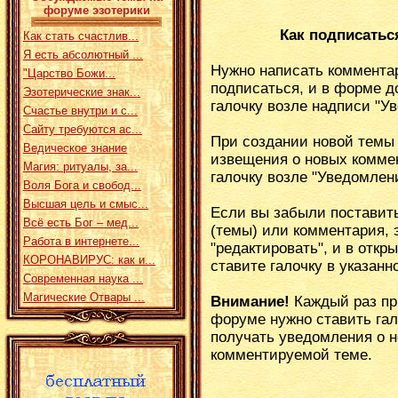
форуме эзотерики
Как подписатьс
Как стать счастлив...
Я есть абсолютный ...
Нужно написать комментар
"Царство Божи...
подписаться, и в форме 
Эзотерические знак...
галочку возле надписи "Ув
Счастье внутри и с...
Сайту требуются ас...
При создании новой темы 
Ведическое знание
извещения о новых коммен
Магия: ритуалы, за...
галочку возле "Уведомлени
Воля Бога и свобод...
Высшая цель и смыс...
Если вы забыли поставить
Всё есть Бог – мед...
(темы) или комментария, 
Работа в интернете...
"редактировать", и в отк
КОРОНАВИРУС: как и...
ставите галочку в указанн
Современная наука ...
Магические Отвары ...
Внимание!
Каждый раз пр
форуме нужно ставить гал
получать уведомления о 
комментируемой теме.