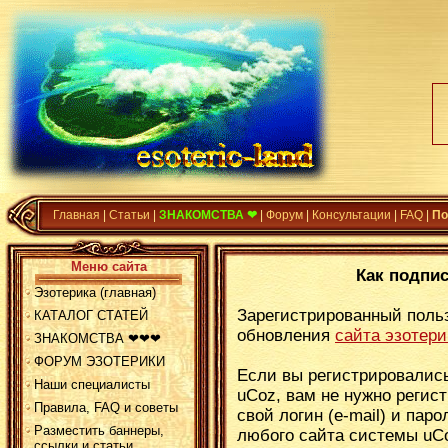
Главная
|
Статьи
|
ЗНАКОМСТВА ❤
|
Форум
|
Консультации
|
FAQ
|
По
Меню сайта
Как подпи
Эзотерика (главная)
Зарегистрированный поль
КАТАЛОГ СТАТЕЙ
обновления
сайта эзотери
ЗНАКОМСТВА ❤❤❤
ФОРУМ ЭЗОТЕРИКИ
Если вы регистрировалис
Наши специалисты
uCoz, вам не нужно регис
Правила, FAQ и советы
свой логин (e-mail) и пар
Разместить баннеры,
любого сайта системы uC
ссылки и статьи