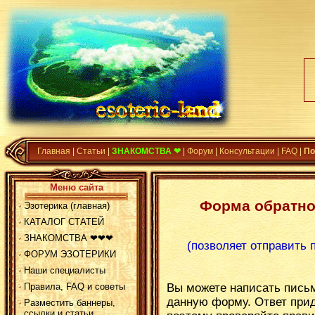
Главная
|
Статьи
|
ЗНАКОМСТВА ❤
|
Форум
|
Консультации
|
FAQ
|
По
Меню сайта
Форма обратно
Эзотерика (главная)
КАТАЛОГ СТАТЕЙ
ЗНАКОМСТВА ❤❤❤
(позволяет отправить 
ФОРУМ ЭЗОТЕРИКИ
Наши специалисты
Правила, FAQ и советы
Вы можете написать пись
данную форму. Ответ прид
Разместить баннеры,
ссылки и статьи