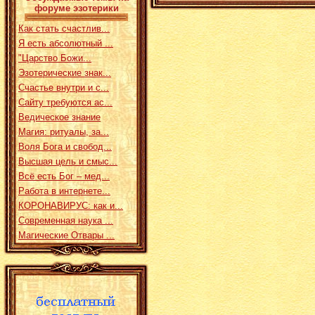
форуме эзотерики
Как стать счастлив...
Я есть абсолютный ...
"Царство Божи...
Эзотерические знак...
Счастье внутри и с...
Сайту требуются ас...
Ведическое знание
Магия: ритуалы, за...
Воля Бога и свобод...
Высшая цель и смыс...
Всё есть Бог – мед...
Работа в интернете...
КОРОНАВИРУС: как и...
Современная наука ...
Магические Отвары ...