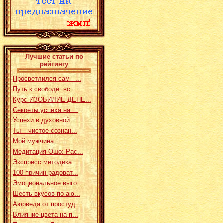
Лучшие статьи по
рейтингу
Просветлился сам –...
Путь к свободе: вс...
Курс ИЗОБИЛИЕ ДЕНЕ...
Секреты успеха на ...
Успехи в духовной ...
Ты – чистое сознан...
Мой мужчина
Медитация Ошо: Рас...
Экспресс методика ...
100 причин радоват...
Эмоциональное выго...
Шесть вкусов по аю...
Аюрведа от простуд...
Влияние цвета на п...