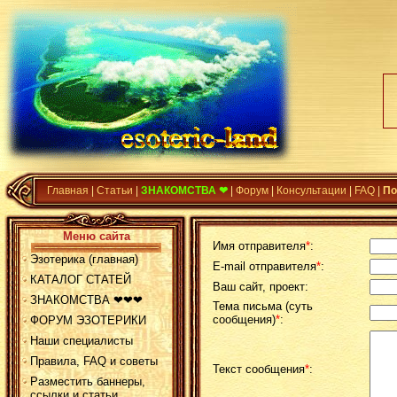
Главная
|
Статьи
|
ЗНАКОМСТВА ❤
|
Форум
|
Консультации
|
FAQ
|
По
Меню сайта
Имя отправителя
*
:
Эзотерика (главная)
E-mail отправителя
*
:
КАТАЛОГ СТАТЕЙ
Ваш сайт, проект:
ЗНАКОМСТВА ❤❤❤
Тема письма (суть
сообщения)
*
:
ФОРУМ ЭЗОТЕРИКИ
Наши специалисты
Правила, FAQ и советы
Текст сообщения
*
:
Разместить баннеры,
ссылки и статьи