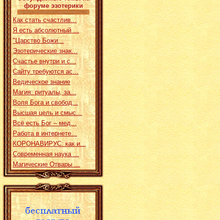
форуме эзотерики
Как стать счастлив...
Я есть абсолютный ...
"Царство Божи...
Эзотерические знак...
Счастье внутри и с...
Сайту требуются ас...
Ведическое знание
Магия: ритуалы, за...
Воля Бога и свобод...
Высшая цель и смыс...
Всё есть Бог – мед...
Работа в интернете...
КОРОНАВИРУС: как и...
Современная наука ...
Магические Отвары ...