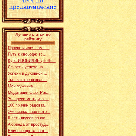
Лучшие статьи по
рейтингу
Просветлился сам –...
Путь к свободе: вс...
Курс ИЗОБИЛИЕ ДЕНЕ...
Секреты успеха на ...
Успехи в духовной ...
Ты – чистое сознан...
Мой мужчина
Медитация Ошо: Рас...
Экспресс методика ...
100 причин радоват...
Эмоциональное выго...
Шесть вкусов по аю...
Аюрведа от простуд...
Влияние цвета на п...