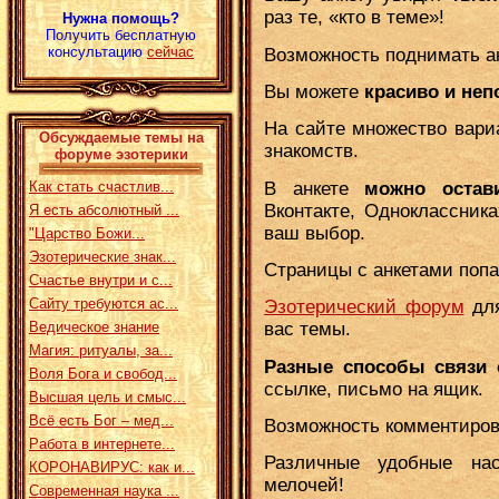
раз те, «кто в теме»!
Нужна помощь?
Получить бесплатную
консультацию
сейчас
Возможность поднимать ан
Вы можете
красиво и не
На сайте множество вари
Обсуждаемые темы на
знакомств.
форуме эзотерики
В анкете
можно остав
Как стать счастлив...
Вконтакте, Одноклассника
Я есть абсолютный ...
ваш выбор.
"Царство Божи...
Эзотерические знак...
Страницы с анкетами попа
Счастье внутри и с...
Сайту требуются ас...
Эзотерический форум
дл
Ведическое знание
вас темы.
Магия: ритуалы, за...
Разные способы связи 
Воля Бога и свобод...
ссылке, письмо на ящик.
Высшая цель и смыс...
Всё есть Бог – мед...
Возможность комментирова
Работа в интернете...
Различные удобные на
КОРОНАВИРУС: как и...
мелочей!
Современная наука ...