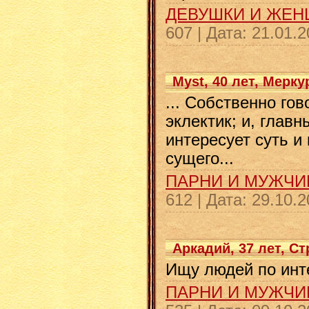
ДЕВУШКИ И ЖЕ
607
|
Дата:
21.01.2
Myst, 40 лет, Мерк
... Собственно гов
эклектик; и, глав
интересует суть и
сущего...
ПАРНИ И МУЖЧ
612
|
Дата:
29.10.2
Аркадий, 37 лет, С
Ищу людей по инт
ПАРНИ И МУЖЧ