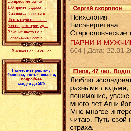
Экспресс методика ...
Сергей скорпион
100 причин радоват...
Эмоциональное выго...
Психология
Шесть вкусов по аю...
Биоэнергетиаа
Аюрведа от простуд...
Старословянские 
Влияние цвета на п...
Поклонение Богу: п...
ПАРНИ И МУЖЧ
664
|
Дата:
22.01.2
Высшая цель и смысл
Elena, 47 лет, Водо
Разместить рекламу:
баннеры, статьи, ссылки,
Люблю исследоват
подробнее
.
скидки до 50%
разными людьми, 
понимание, уважен
много лет Агни йо
Мне многое интер
читаю. Путь свой 
страха.