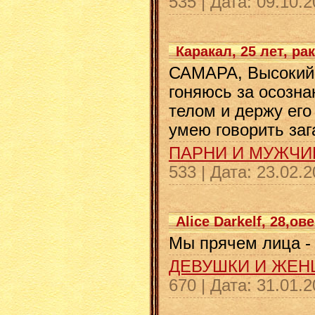
535
|
Дата:
09.10.2
Каракал, 25 лет, рак
САМАРА, Высокий,
гоняюсь за осозна
телом и держу его
умею говорить за
ПАРНИ И МУЖЧ
533
|
Дата:
23.02.2
Alice Darkelf, 28,ов
Мы прячем лица -
ДЕВУШКИ И ЖЕ
670
|
Дата:
31.01.2