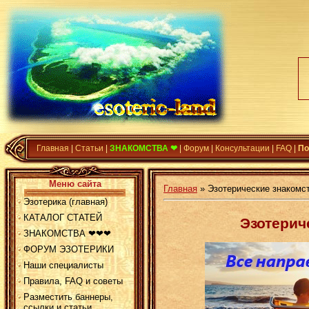
Главная
|
Статьи
|
ЗНАКОМСТВА ❤
|
Форум
|
Консультации
|
FAQ
|
По
Меню сайта
Главная
»
Эзотерические знакомс
Эзотерика (главная)
КАТАЛОГ СТАТЕЙ
Эзотерич
ЗНАКОМСТВА ❤❤❤
ФОРУМ ЭЗОТЕРИКИ
Наши специалисты
Правила, FAQ и советы
Разместить баннеры,
ссылки и статьи