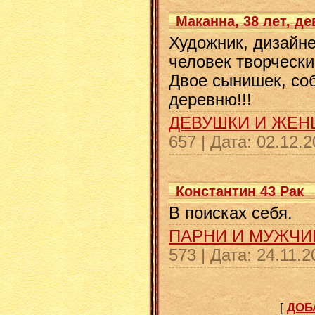
Маканна, 38 лет, де
Художник, дизайне
человек творчески
Двое сынишек, соб
деревню!!!
ДЕВУШКИ И ЖЕ
657
|
Дата:
02.12.2
Константин 43 Рак
В поисках себя.
ПАРНИ И МУЖЧ
573
|
Дата:
24.11.2
[
ДОБ