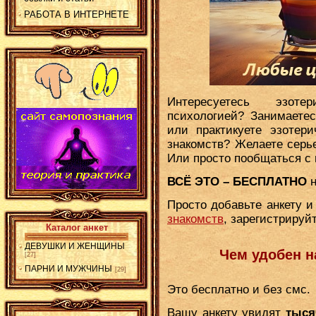
РАБОТА В ИНТЕРНЕТЕ
Интересуетесь эзотер
психологией? Занимаете
или практикуете эзотер
знакомств? Желаете серь
Или просто пообщаться с
ВСЁ ЭТО – БЕСПЛАТНО
н
Просто добавьте анкету 
знакомств
, зарегистрируй
Каталог анкет
ДЕВУШКИ И ЖЕНЩИНЫ
Чем удобен н
[27]
ПАРНИ И МУЖЧИНЫ
[29]
Это бесплатно и без смс.
Вашу анкету увидят
тыся