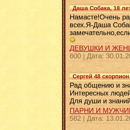
Даша Собака, 18 лет
Намасте!Очень ра
всех.Я-Даша Соба
замечательно,есл
ДЕВУШКИ И ЖЕ
600
|
Дата:
30.01.2
Сергей 48 скорпион
Рад общению и зна
Интересных людей
Для души и знаний
ПАРНИ И МУЖЧ
582
|
Дата:
13.01.2