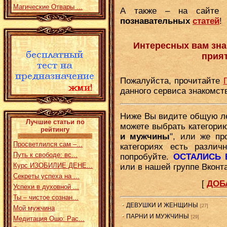
Магические Отвары ...
А также – на сайт
познавательных
статей
!
Интересных вам зна
прия
Пожалуйста, прочитайте
данного сервиса знакомст
Ниже Вы видите общую лен
Лучшие статьи по
можете выбрать категорию
рейтингу
и мужчины
", или же пр
Просветлился сам –...
категориях есть различ
Путь к свободе: вс...
попробуйте.
ОСТАЛИСЬ
Курс ИЗОБИЛИЕ ДЕНЕ...
или в нашей группе Вконта
Секреты успеха на ...
[
ДОБ
Успехи в духовной ...
Ты – чистое сознан...
ДЕВУШКИ И ЖЕНЩИНЫ
[27]
Мой мужчина
ПАРНИ И МУЖЧИНЫ
[29]
Медитация Ошо: Рас...